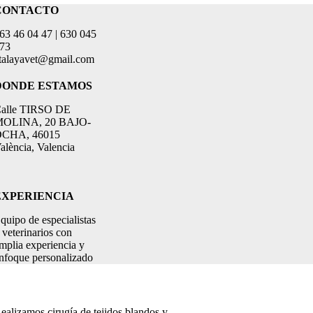
CONTACTO
63 46 04 47 | 630 045
73
talayavet@gmail.com
DONDE ESTAMOS
alle TIRSO DE
OLINA, 20 BAJO-
CHA, 46015
alència, Valencia
EXPERIENCIA
quipo de especialistas
 veterinarios con
mplia experiencia y
nfoque personalizado
ealizamos cirugía de tejidos blandos y