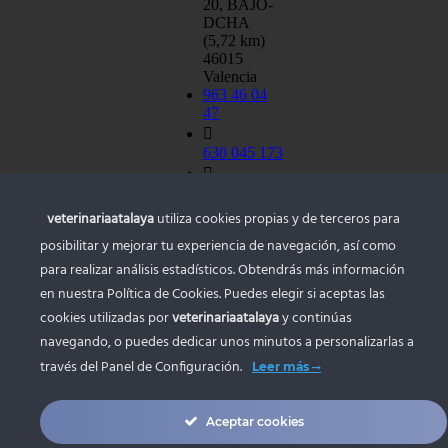
20, BAJO-
DCHA
(5,72 km)
46015
Valencia
963 46 04
47
630 045 173
atalayavet@gmail.com
veterinariaatalaya
utiliza cookies propias y de terceros para
posibilitar y mejorar tu experiencia de navegación, así como
para realizar análisis estadísticos. Obtendrás más información
en nuestra Política de Cookies. Puedes elegir si aceptas las
cookies utilizadas por
veterinariaatalaya
y continúas
navegando, o puedes dedicar unos minutos a personalizarlas a
© Copyright
través del
Panel de Configuración.
Leer más
2022 - 2026 |
Diseño y
desarrollo web
Aceptar cookies
zonadeweb.com