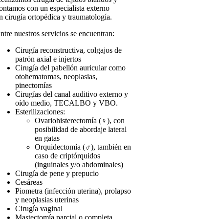
ontamos con un especialista externo
n cirugía ortopédica y traumatología.
ntre nuestros servicios se encuentran:
Cirugía reconstructiva, colgajos de
patrón axial e injertos
Cirugía del pabellón auricular como
otohematomas, neoplasias,
pinectomías
Cirugías del canal auditivo externo y
oído medio, TECALBO y VBO.
Esterilizaciones:
Ovariohisterectomía (♀), con
posibilidad de abordaje lateral
en gatas
Orquidectomía (♂), también en
caso de criptórquidos
(inguinales y/o abdominales)
Cirugía de pene y prepucio
Cesáreas
Piometra (infección uterina), prolapso
y neoplasias uterinas
Cirugía vaginal
Mastectomía parcial o completa