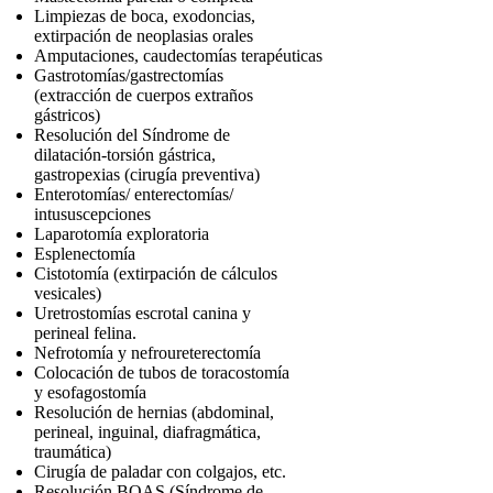
Limpiezas de boca, exodoncias,
extirpación de neoplasias orales
Amputaciones, caudectomías terapéuticas
Gastrotomías/gastrectomías
(extracción de cuerpos extraños
gástricos)
Resolución del Síndrome de
dilatación-torsión gástrica,
gastropexias (cirugía preventiva)
Enterotomías/ enterectomías/
intususcepciones
Laparotomía exploratoria
Esplenectomía
Cistotomía (extirpación de cálculos
vesicales)
Uretrostomías escrotal canina y
perineal felina.
Nefrotomía y nefroureterectomía
Colocación de tubos de toracostomía
y esofagostomía
Resolución de hernias (abdominal,
perineal, inguinal, diafragmática,
traumática)
Cirugía de paladar con colgajos, etc.
Resolución BOAS (Síndrome de