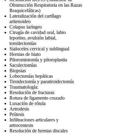
Obstrucción Respiratoria en las Razas
Braquicefálicas)
Lateralización del cartílago
aritenoideo
Colapso laríngeo
Cirugía de cavidad oral, labio
leporino, avulsión labial,
tonsilectomías
Sialoceles cervical y sublingual
Hernias de hiato
Piloromiotomía y piloroplastia
Saculectomías
Biopsias
Lobectomías hepáticas
Tiroidectomía y paratiroidectomía
Traumatología:
Resolución de fracturas
Rotura de ligamento cruzado
Luxación de rótula
Artrodesis
Prótesis
Infiltraciones articulares y
artrocentesis
Resolución de hernias discales