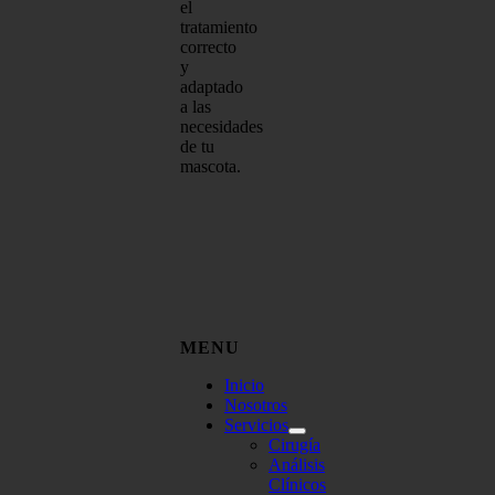
el
tratamiento
correcto
y
adaptado
a las
necesidades
de tu
mascota.
MENU
Inicio
Nosotros
Servicios
Cirugía
Análisis
Clínicos