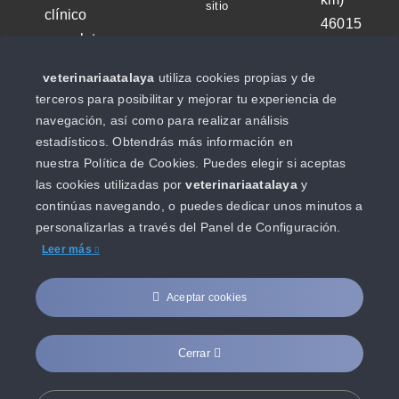
sitio
clínico
46015
completo,
Valencia
que nos
veterinariaatalaya
utiliza cookies propias y de
963
permita
terceros para posibilitar y mejorar tu experiencia de
46
administrar
navegación, así como para realizar análisis
04
el
estadísticos. Obtendrás más información en
47
tratamiento
nuestra Política de Cookies. Puedes elegir si aceptas
correcto y
las cookies utilizadas por
veterinariaatalaya
y
630
continúas navegando, o puedes dedicar unos minutos a
adaptado
045
personalizarlas a través del
Panel de Configuración.
a las
173
Leer más
necesidades
atalayavet
de tu
Aceptar cookies
mascota.
Cerrar
© Copyright 2022 - 2026 | Diseño y