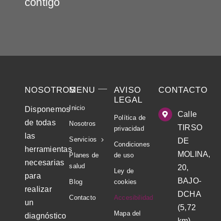
contigo
NOSOTROS
MENU
AVISO
CONTACTO
LEGAL
Inicio
Disponemos
Calle
Política de
de todas
Nosotros
TIRSO
privacidad
las
Servicios
DE
Condiciones
herramientas
MOLINA,
Planes de
de uso
necesarias
salud
20,
Ley de
para
BAJO-
Blog
cookies
realizar
DCHA
Contacto
Accesibilidad
un
(5,72
Mapa del
diagnóstico
km)