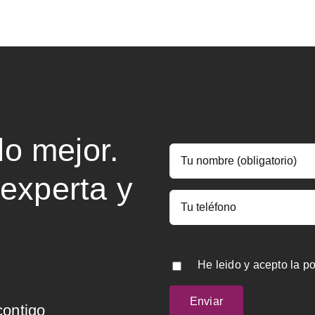
o mejor.
 experta y
He leido y acepto la
po
contigo