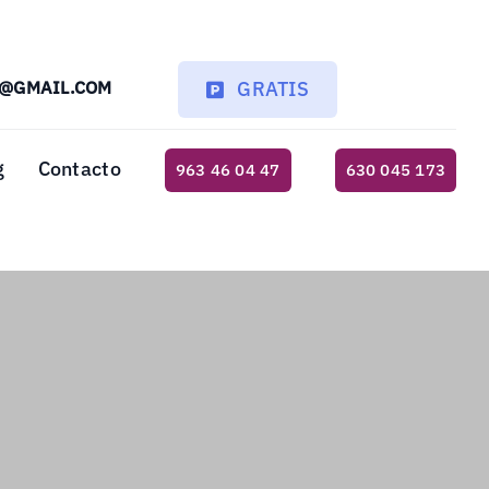
T@GMAIL.COM
GRATIS
g
Contacto
963 46 04 47
630 045 173