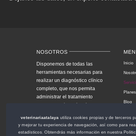
NOSOTROS
MEN
Inicio
Disponemos de todas las
herramientas necesarias para
Nosotr
realizar un diagnóstico clínico
Servic
completo, que nos permita
Planes
administrar el tratamiento
Blog
correcto y adaptado a las
Contac
necesidades de tu mascota.
veterinariaatalaya
utiliza cookies propias y de terceros pa
y mejorar tu experiencia de navegación, así como para real
estadísticos. Obtendrás más información en nuestra Políti