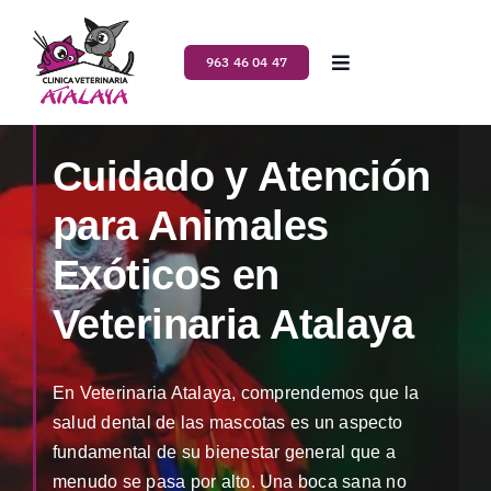
Saltar
al
963 46 04 47
Toggle
contenido
Navigation
Inicio
Cuidado y Atención
Nosotros
para Animales
Exóticos en
Servicios
Veterinaria Atalaya
Planes de salud
En Veterinaria Atalaya, comprendemos que la
Blog
salud dental de las mascotas es un aspecto
fundamental de su bienestar general que a
Contacto
menudo se pasa por alto. Una boca sana no