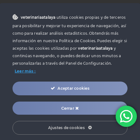
CONTACTO
veterinariaatalaya
utiliza cookies propias y de terceros
para posibilitar y mejorar tu experiencia de navegación, así
Calle TIRSO DE MOLINA, 20, BAJO-
como para realizar análisis estadísticos. Obtendrás más
DCHA (5,72 km) 46015 Valencia
información en nuestra Política de Cookies. Puedes elegir si
963 46 04 47
aceptas las cookies utilizadas por
veterinariaatalaya
y
continúas navegando, o puedes dedicar unos minutos a
630 045 173
personalizarlas a través del
Panel de Configuración.
atalayavet@gmail.com
Leer más
Aceptar cookies
Cerrar
© Copyright 2022 - 2026 | Diseño y desarrollo web
zonadeweb.com
Ajustes de cookies