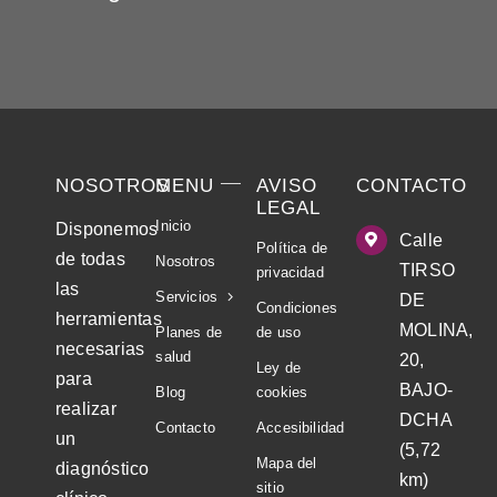
NOSOTROS
MENU
AVISO
CONTACTO
LEGAL
Inicio
Disponemos
Calle
Política de
de todas
Nosotros
TIRSO
privacidad
las
Servicios
DE
Condiciones
herramientas
MOLINA,
Planes de
de uso
necesarias
salud
20,
Ley de
para
BAJO-
Blog
cookies
realizar
DCHA
Contacto
Accesibilidad
un
(5,72
Mapa del
diagnóstico
km)
sitio