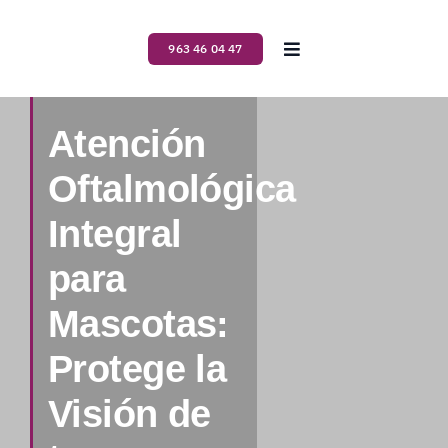
Saltar
al
963 46 04 47
Toggle
contenido
Navigation
Inicio
Atención
Nosotros
Oftalmológica
Integral
Servicios
para
Planes de salud
Mascotas:
Protege la
Blog
Visión de
Contacto