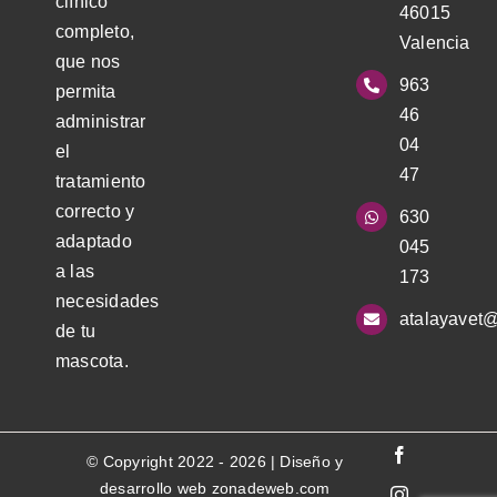
clínico
46015
completo,
Valencia
que nos
963
permita
46
administrar
04
el
47
tratamiento
correcto y
630
adaptado
045
a las
173
necesidades
atalayavet
de tu
mascota.
© Copyright 2022 - 2026 | Diseño y
desarrollo web zonadeweb.com