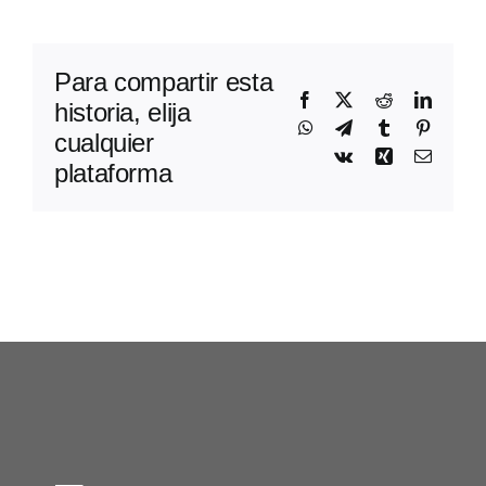
Para compartir esta
Facebook
X
Reddit
Linked
historia, elija
WhatsApp
Telegram
Tumblr
Pinteres
cualquier
Vk
Xing
Correo
plataforma
electró