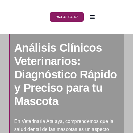
Saltar
al
963 46 04 47
Toggle
contenido
Navigation
Inicio
Análisis Clínicos
Nosotros
Veterinarios:
Diagnóstico Rápido
Servicios
y Preciso para tu
Planes de salud
Mascota
Blog
En Veterinaria Atalaya, comprendemos que la
salud dental de las mascotas es un aspecto
Contacto