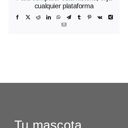
cualquier plataforma
Facebook
X
Reddit
LinkedIn
WhatsApp
Telegram
Tumblr
Pinterest
Vk
Xing
Correo
electrónico
Tu mascota